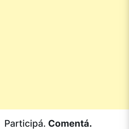
Participá.
Comentá.