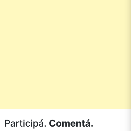
Participá.
Comentá.