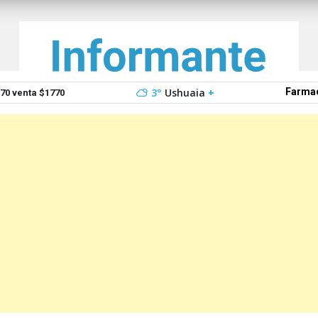
3°
Ushuaia
+
Farmac
0 venta $1770