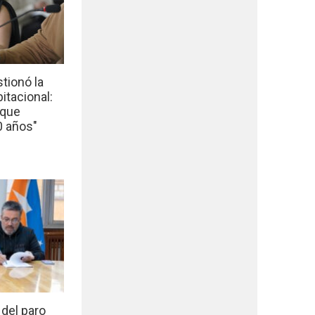
tionó la
bitacional:
 que
0 años"
del paro