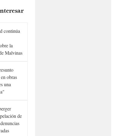
nteresar
d continúa
obre la
de Malvinas
presunto
 en obras
es una
ca"
berger
rpelación de
s denuncias
vadas