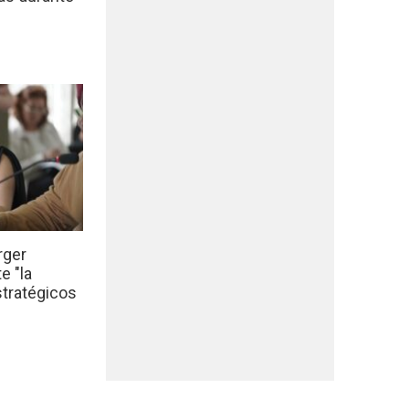
rger
e "la
stratégicos