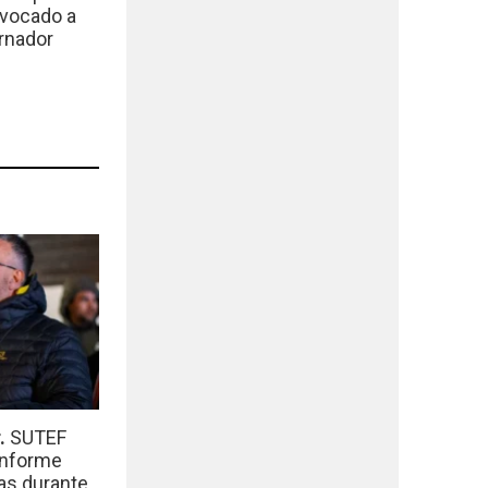
nvocado a
rnador
r.
SUTEF
informe
das durante