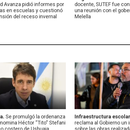
ad Avanza pidió informes por
docente, SUTEF fue co
ras en escuelas y cuestionó
una reunión con el gobe
ensión del receso invernal
Melella
ca.
Se promulgó la ordenanza
Infraestructura escola
nomina Héctor “Tito” Stefani
reclama al Gobierno un 
eo costero de Ushuaia
sobre las obras realiza