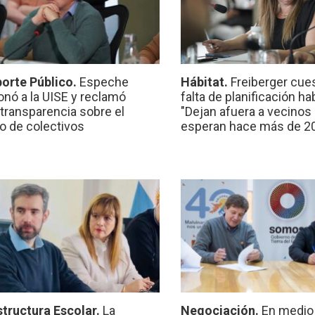
orte Público.
Espeche
Hábitat.
Freiberger cues
onó a la UISE y reclamó
falta de planificación ha
transparencia sobre el
"Dejan afuera a vecinos
io de colectivos
esperan hace más de 2
structura Escolar.
La
Negociación.
En medio 