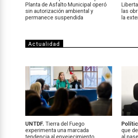
Planta de Asfalto Municipal operó
Libert
sin autorización ambiental y
las ob
permanece suspendida
la ext
Actualidad
UNTDF.
Tierra del Fuego
Políti
experimenta una marcada
que de
tendencia al envejecimiento
al pas