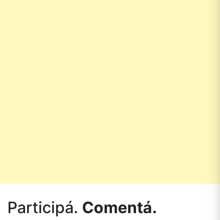
Participá.
Comentá.