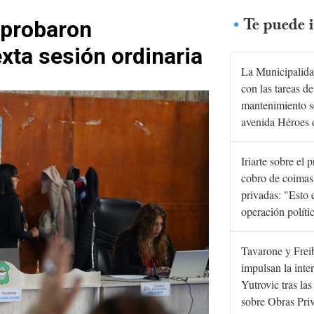
Te puede i
aprobaron
xta sesión ordinaria
La Municipalida
con las tareas de
mantenimiento s
avenida Héroes 
Iriarte sobre el 
cobro de coimas
privadas: "Esto 
operación políti
Tavarone y Frei
impulsan la inte
Yutrovic tras la
sobre Obras Pri