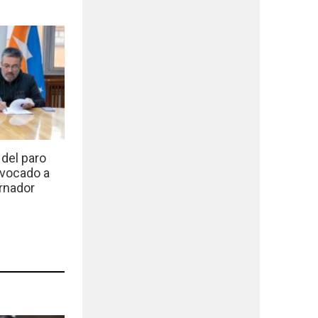
del paro
nvocado a
rnador