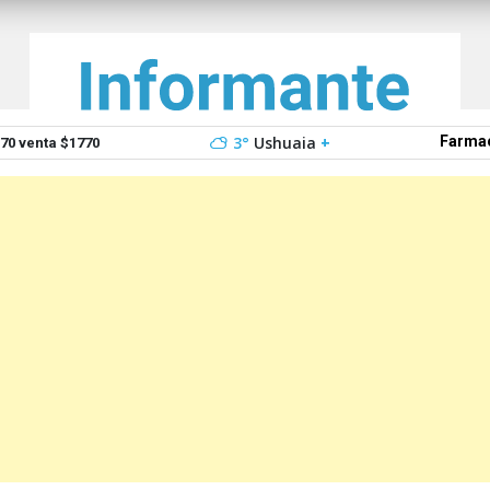
3°
Ushuaia
+
Farmac
0 venta $1770