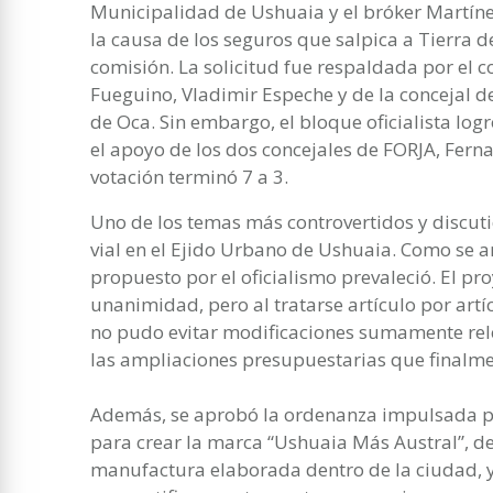
Municipalidad de Ushuaia y el bróker Martíne
la causa de los seguros que salpica a Tierra d
comisión. La solicitud fue respaldada por el 
Fueguino, Vladimir Espeche y de la concejal d
de Oca. Sin embargo, el bloque oficialista log
el apoyo de los dos concejales de FORJA, Fern
votación terminó 7 a 3.
Uno de los temas más controvertidos y discut
vial en el Ejido Urbano de Ushuaia. Como se 
propuesto por el oficialismo prevaleció. El p
unanimidad, pero al tratarse artículo por artí
no pudo evitar modificaciones sumamente relev
las ampliaciones presupuestarias que finalm
Además, se aprobó la ordenanza impulsada por 
para crear la marca “Ushuaia Más Austral”, d
manufactura elaborada dentro de la ciudad, y