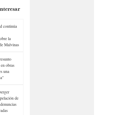
nteresar
d continúa
obre la
de Malvinas
presunto
 en obras
es una
ca"
berger
rpelación de
s denuncias
vadas