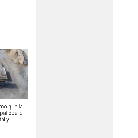
mó que la
ipal operó
al y