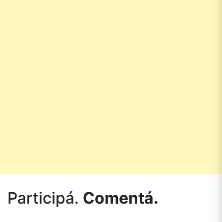
Participá.
Comentá.