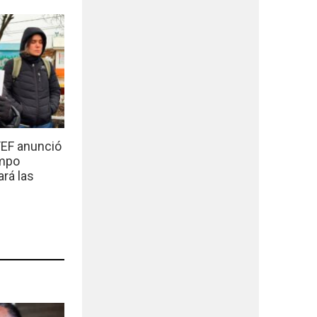
EF anunció
empo
ará las