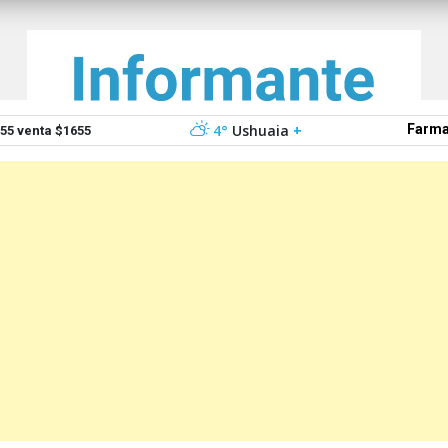
4°
Ushuaia
+
Farma
5 venta $1655