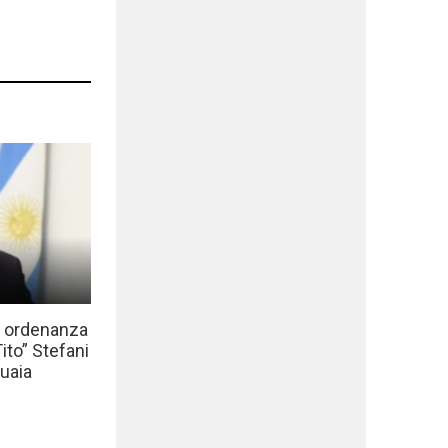
a ordenanza
to” Stefani
uaia