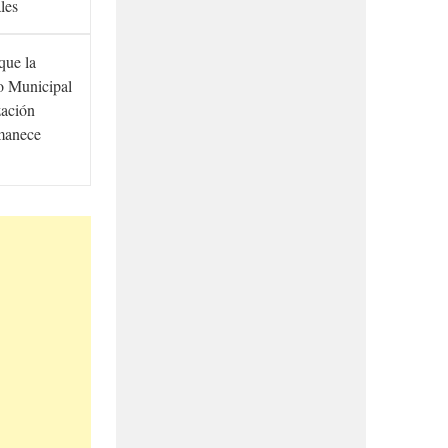
ales
que la
to Municipal
zación
manece