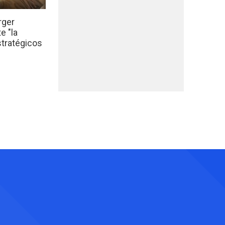
rger
e "la
stratégicos