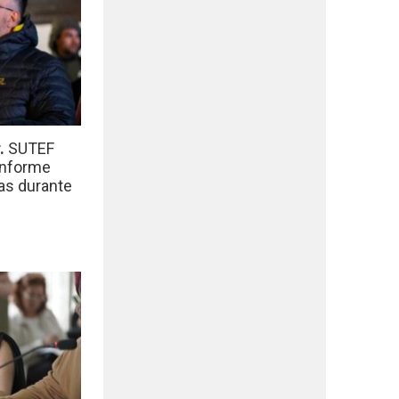
r.
SUTEF
informe
das durante