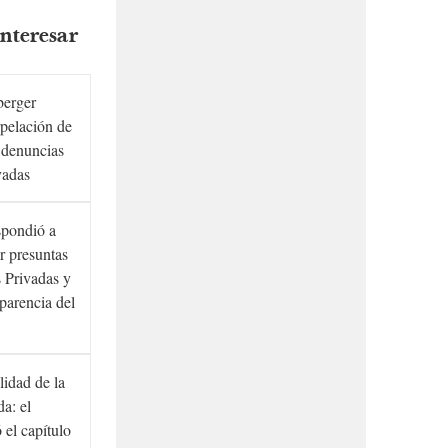
nteresar
berger
rpelación de
s denuncias
vadas
spondió a
r presuntas
 Privadas y
sparencia del
lidad de la
a: el
ó el capítulo