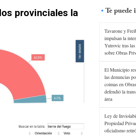
Te puede i
os provinciales la
Tavarone y Frei
impulsan la inte
Yutrovic tras la
sobre Obras Pri
El Municipio re
las denuncias po
coimas en Obras
defendió la tran
área
Ley de Inviolabi
Propiedad Privad
oficialismo retir