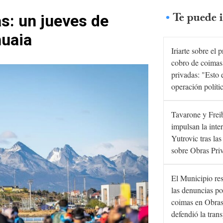
Te puede i
as: un jueves de
huaia
Iriarte sobre el 
cobro de coimas
privadas: "Esto 
operación políti
Tavarone y Frei
impulsan la inte
Yutrovic tras la
sobre Obras Pri
El Municipio re
las denuncias po
coimas en Obras
defendió la tran