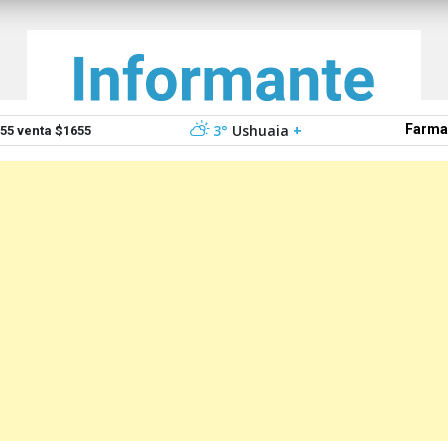
3°
Ushuaia
+
Farma
5 venta $1655