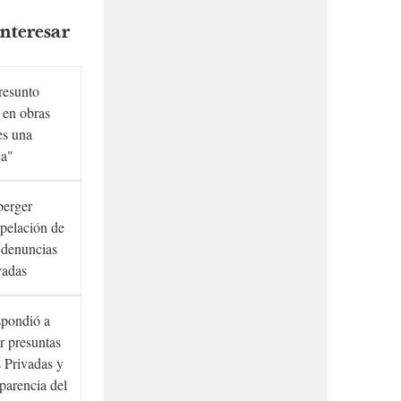
nteresar
presunto
 en obras
es una
ca"
berger
rpelación de
s denuncias
vadas
spondió a
r presuntas
 Privadas y
sparencia del