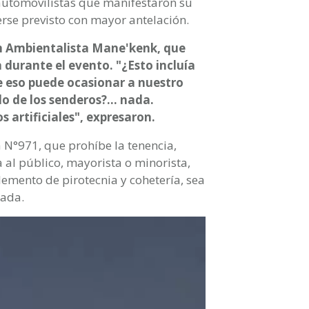
automovilistas que manifestaron su
rse previsto con mayor antelación.
ón Ambientalista Mane'kenk, que
a durante el evento. "¿Esto incluía
ue eso puede ocasionar a nuestro
o de los senderos?… nada.
s artificiales", expresaron.
 N°971, que prohíbe la tenencia,
a al público, mayorista o minorista,
lemento de pirotecnia y cohetería, sea
zada.