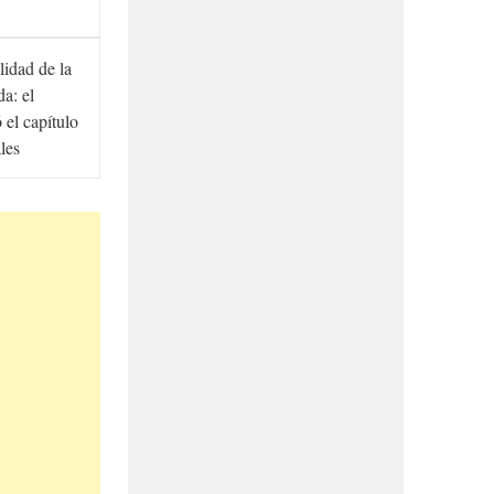
lidad de la
a: el
ó el capítulo
ales