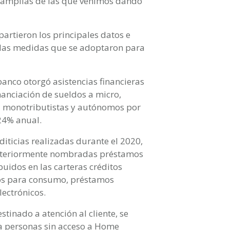
amplias de las que venimos dando
artieron los principales datos e
 las medidas que se adoptaron para
banco otorgó asistencias financieras
nanciación de sueldos a micro,
a monotributistas y autónomos por
 24% anual.
diticias realizadas durante el 2020,
anteriormente nombradas préstamos
uidos en las carteras créditos
itos para consumo, préstamos
lectrónicos.
stinado a atención al cliente, se
a personas sin acceso a Home