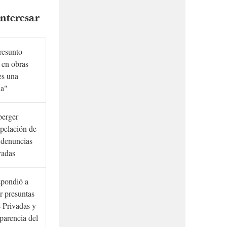
nteresar
presunto
 en obras
es una
ca"
berger
rpelación de
s denuncias
vadas
spondió a
r presuntas
 Privadas y
sparencia del