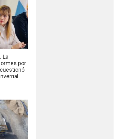
r.
La
nformes por
 cuestionó
invernal