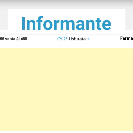
2°
Ushuaia
+
Farma
5 venta $1655