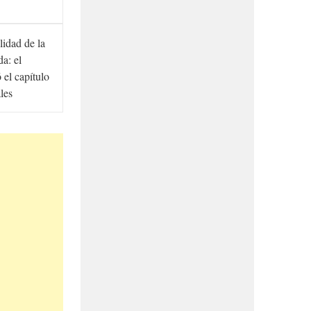
lidad de la
a: el
ó el capítulo
ales