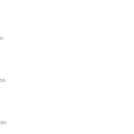
ón
ión
ión