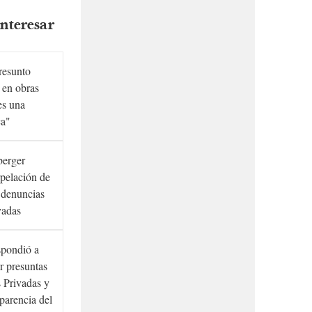
nteresar
presunto
 en obras
es una
ca"
berger
rpelación de
s denuncias
vadas
spondió a
r presuntas
 Privadas y
sparencia del