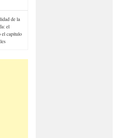
lidad de la
a: el
ó el capítulo
ales