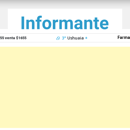
3°
Ushuaia
+
Farma
5 venta $1655