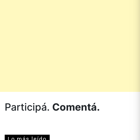
Participá.
Comentá.
Lo más leído