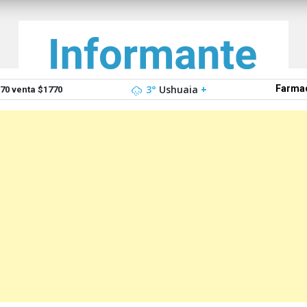
3°
Ushuaia
+
Farmac
0 venta $1770