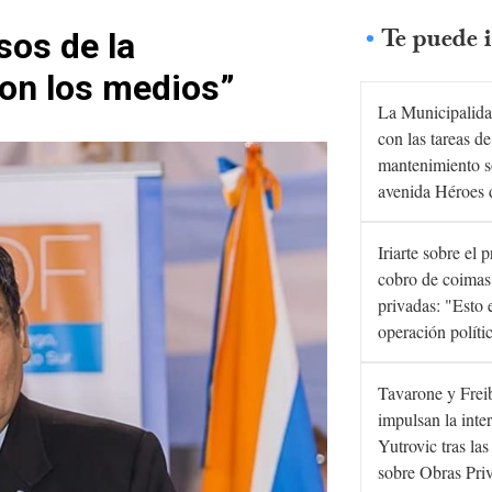
Te puede i
os de la
ron los medios”
La Municipalida
con las tareas de
mantenimiento s
avenida Héroes 
Iriarte sobre el 
cobro de coimas
privadas: "Esto 
operación políti
Tavarone y Frei
impulsan la inte
Yutrovic tras la
sobre Obras Pri