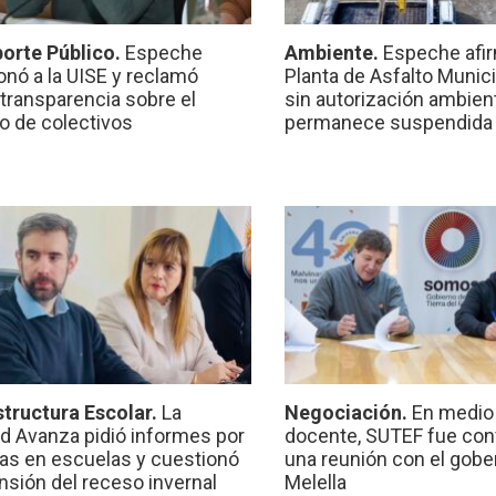
orte Público.
Espeche
Ambiente.
Espeche afir
onó a la UISE y reclamó
Planta de Asfalto Munic
transparencia sobre el
sin autorización ambient
io de colectivos
permanece suspendida
structura Escolar.
La
Negociación.
En medio 
ad Avanza pidió informes por
docente, SUTEF fue co
ras en escuelas y cuestionó
una reunión con el gobe
ensión del receso invernal
Melella