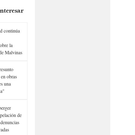
nteresar
d continúa
obre la
de Malvinas
presunto
 en obras
es una
ca"
berger
rpelación de
s denuncias
vadas