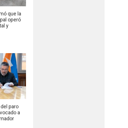
mó que la
ipal operó
al y
del paro
nvocado a
rnador