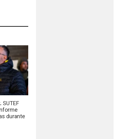
r.
SUTEF
informe
das durante