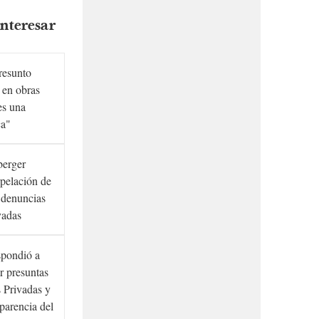
nteresar
presunto
 en obras
es una
ca"
berger
rpelación de
s denuncias
vadas
spondió a
r presuntas
 Privadas y
sparencia del