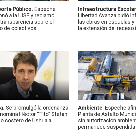
orte Público.
Espeche
Infraestructura Escola
onó a la UISE y reclamó
Libertad Avanza pidió i
transparencia sobre el
las obras en escuelas y
io de colectivos
la extensión del receso 
ca.
Se promulgó la ordenanza
Ambiente.
Espeche afir
nomina Héctor “Tito” Stefani
Planta de Asfalto Munic
eo costero de Ushuaia
sin autorización ambient
permanece suspendida