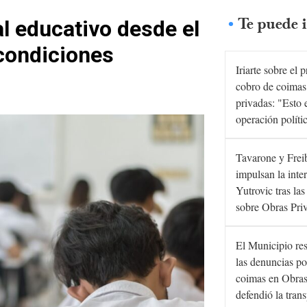
Te puede i
l educativo desde el
"condiciones
Iriarte sobre el 
cobro de coimas
privadas: "Esto 
operación políti
Tavarone y Frei
impulsan la inte
Yutrovic tras la
sobre Obras Pri
El Municipio re
las denuncias po
coimas en Obras
defendió la tran