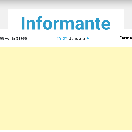
2°
Ushuaia
+
Farma
5 venta $1655