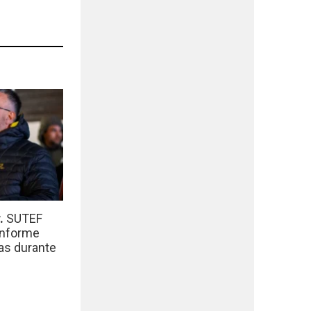
r.
SUTEF
informe
das durante