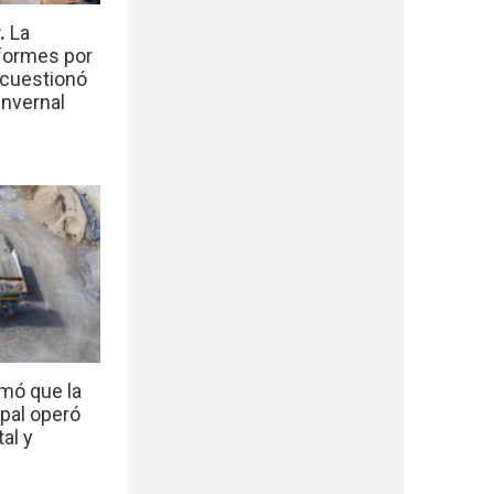
r.
La
nformes por
 cuestionó
invernal
mó que la
ipal operó
al y