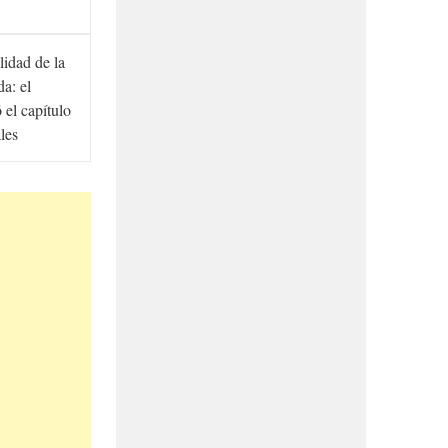
lidad de la
a: el
ó el capítulo
ales