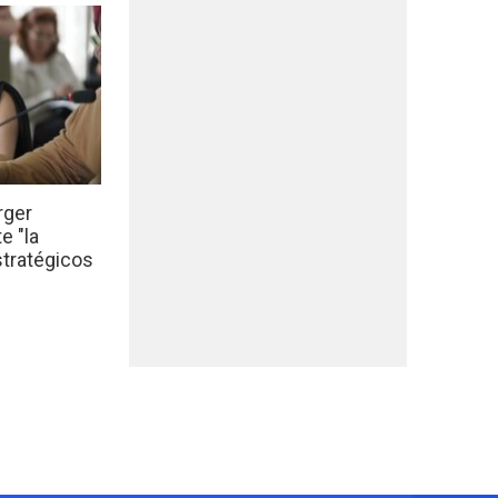
rger
e "la
stratégicos