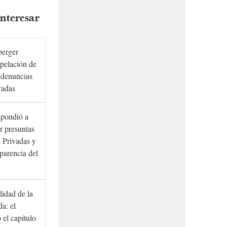
nteresar
berger
rpelación de
s denuncias
vadas
spondió a
r presuntas
 Privadas y
sparencia del
lidad de la
a: el
ó el capítulo