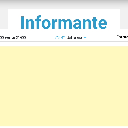
4°
Ushuaia
+
Farma
5 venta $1655