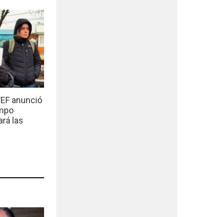
EF anunció
empo
ará las