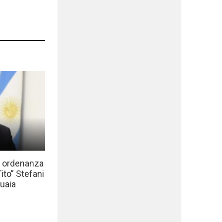
a ordenanza
to” Stefani
uaia