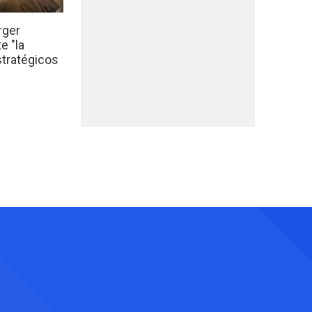
rger
e "la
stratégicos