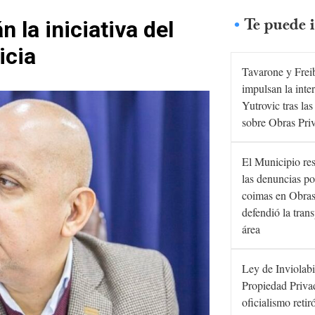
Te puede i
la iniciativa del
icia
Tavarone y Frei
impulsan la inte
Yutrovic tras la
sobre Obras Pri
El Municipio re
las denuncias po
coimas en Obras
defendió la tran
área
Ley de Inviolabi
Propiedad Privad
oficialismo retir