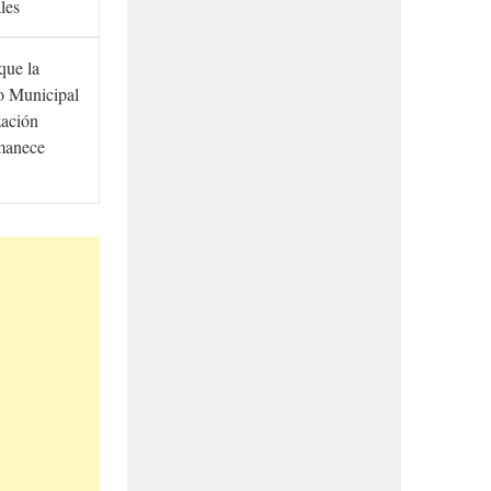
ales
que la
to Municipal
zación
manece