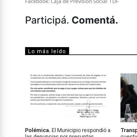
Facebook: Caja de Previsión Social TDF
Participá.
Comentá.
Lo más leído
Polémica.
El Municipio respondió a
Transp
las denuncias por presuntas
cuesti