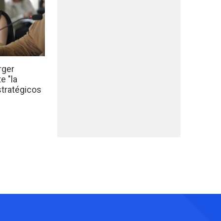
rger
e "la
stratégicos