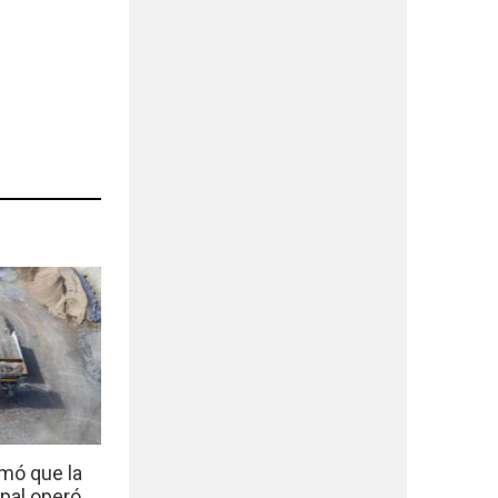
mó que la
ipal operó