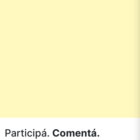
Participá.
Comentá.