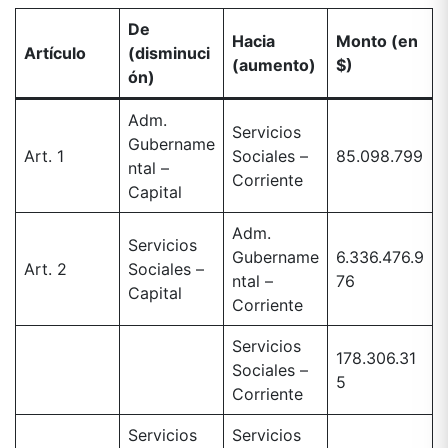
De
Hacia
Monto (en
Artículo
(disminuci
(aumento)
$)
ón)
Adm.
Servicios
Gubername
Art. 1
Sociales –
85.098.799
ntal –
Corriente
Capital
Adm.
Servicios
Gubername
6.336.476.9
Art. 2
Sociales –
ntal –
76
Capital
Corriente
Servicios
178.306.31
Sociales –
5
Corriente
Servicios
Servicios