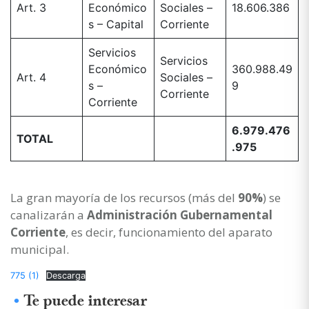
Art. 3
Económico
Sociales –
18.606.386
s – Capital
Corriente
Servicios
Servicios
Económico
360.988.49
Art. 4
Sociales –
s –
9
Corriente
Corriente
6.979.476
TOTAL
.975
La gran mayoría de los recursos (más del
90%
) se
canalizarán a
Administración Gubernamental
Corriente
, es decir, funcionamiento del aparato
municipal.
775 (1)
Descarga
Te puede interesar