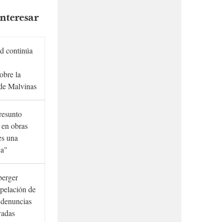
nteresar
d continúa
obre la
de Malvinas
presunto
 en obras
es una
ca"
berger
rpelación de
s denuncias
vadas