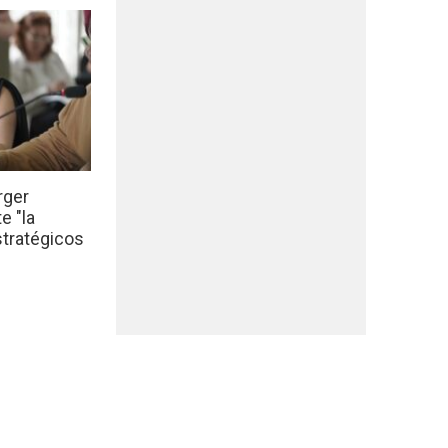
rger
e "la
stratégicos