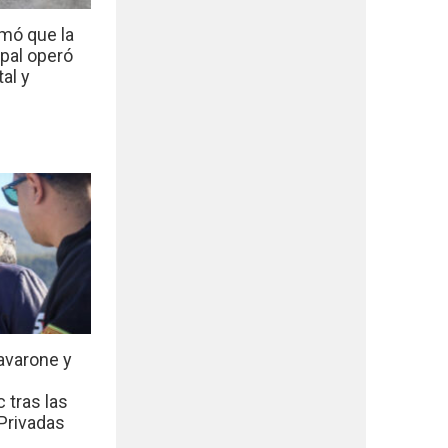
mó que la
ipal operó
al y
avarone y
 tras las
Privadas