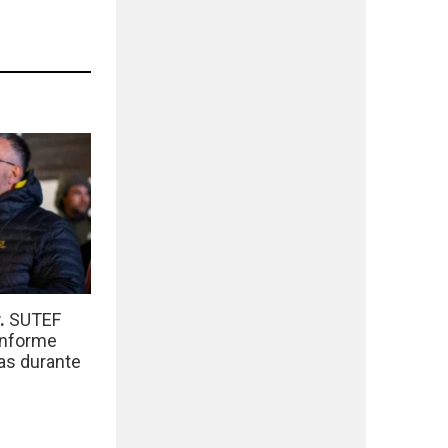
r.
SUTEF
informe
das durante