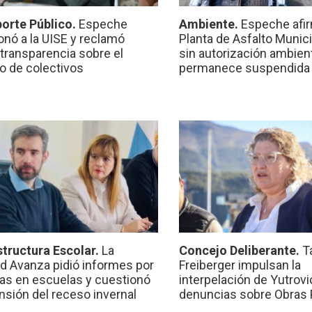
orte Público.
Espeche
Ambiente.
Espeche afir
onó a la UISE y reclamó
Planta de Asfalto Munic
transparencia sobre el
sin autorización ambient
io de colectivos
permanece suspendida
structura Escolar.
La
Concejo Deliberante.
T
ad Avanza pidió informes por
Freiberger impulsan la
ras en escuelas y cuestionó
interpelación de Yutrovic
ensión del receso invernal
denuncias sobre Obras 