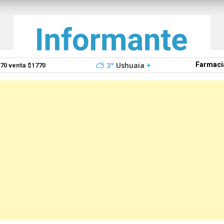
3°
Ushuaia
+
Farmaci
0 venta $1770