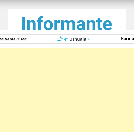
4°
Ushuaia
+
Farma
5 venta $1655