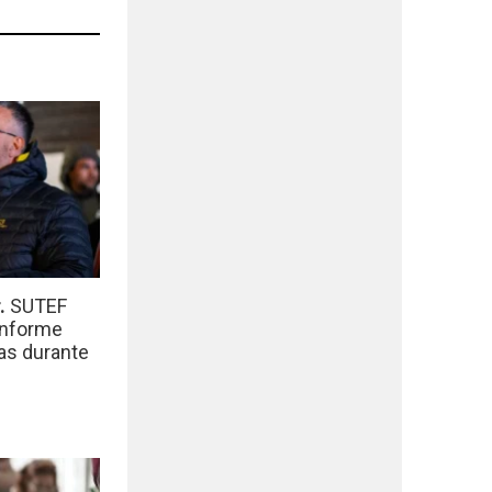
r.
SUTEF
informe
das durante