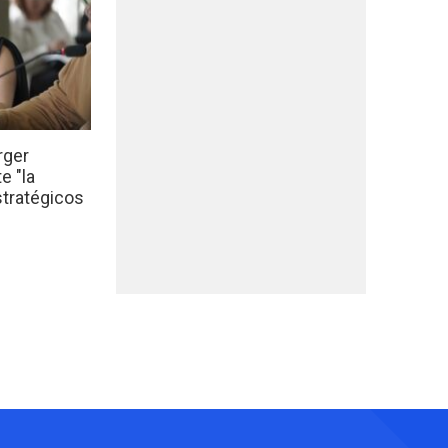
rger
e "la
stratégicos