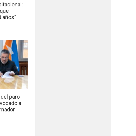
bitacional:
 que
0 años"
del paro
nvocado a
rnador