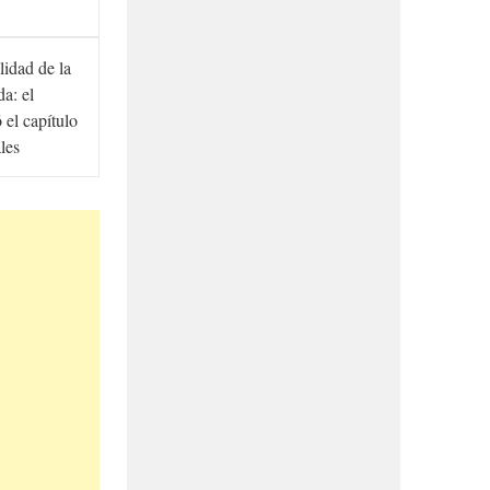
lidad de la
a: el
ó el capítulo
ales