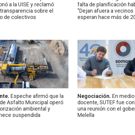
onó a la UISE y reclamó
falta de planificación ha
transparencia sobre el
"Dejan afuera a vecinos
io de colectivos
esperan hace más de 2
nte.
Espeche afirmó que la
Negociación.
En medio 
 de Asfalto Municipal operó
docente, SUTEF fue co
torización ambiental y
una reunión con el gobe
nece suspendida
Melella