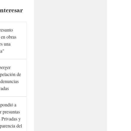
nteresar
presunto
 en obras
es una
ca"
berger
rpelación de
s denuncias
vadas
spondió a
r presuntas
 Privadas y
sparencia del