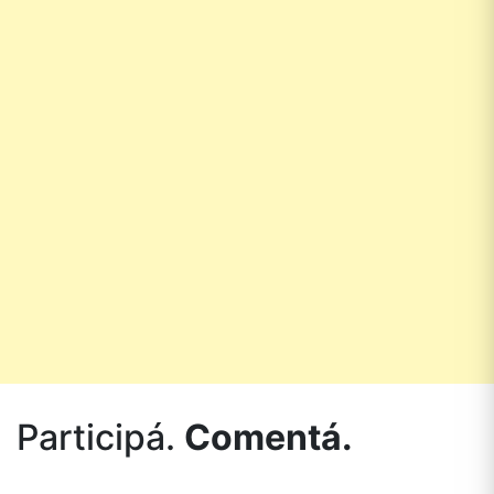
Participá.
Comentá.