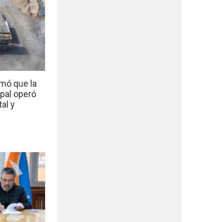
mó que la
ipal operó
al y