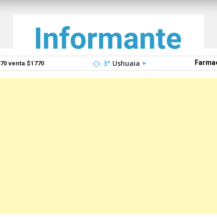
3°
Ushuaia
+
Farmac
0 venta $1770