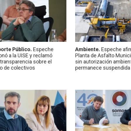
orte Público.
Espeche
Ambiente.
Espeche afir
onó a la UISE y reclamó
Planta de Asfalto Munic
transparencia sobre el
sin autorización ambient
io de colectivos
permanece suspendida