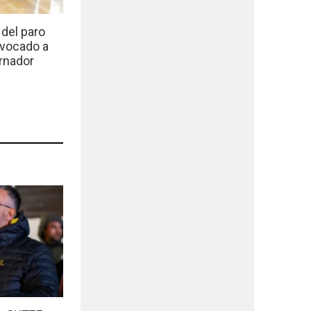
del paro
nvocado a
rnador