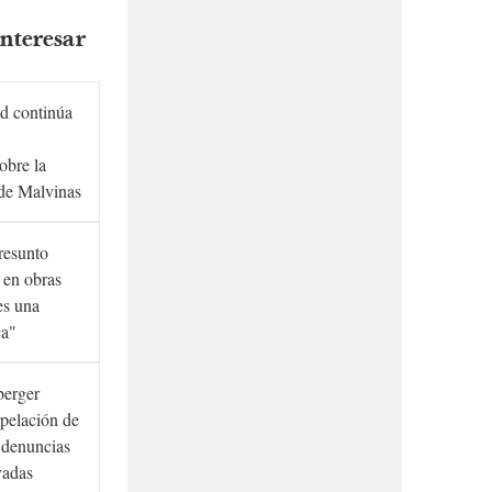
nteresar
d continúa
obre la
de Malvinas
presunto
 en obras
es una
ca"
berger
rpelación de
s denuncias
vadas