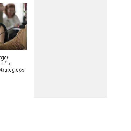
rger
e "la
stratégicos