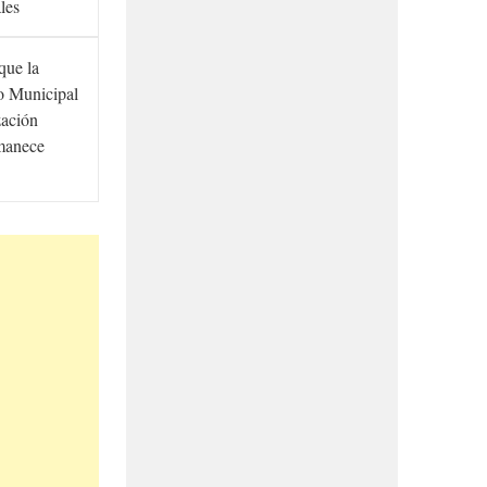
ales
que la
to Municipal
zación
manece