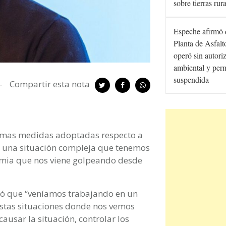
sobre tierras rur
Espeche afirmó 
Planta de Asfal
operó sin autori
ambiental y per
suspendida
Compartir esta nota
últimas medidas adoptadas respecto a
s una situación compleja que tenemos
emia que nos viene golpeando desde
uró que “veníamos trabajando en un
estas situaciones donde nos vemos
usar la situación, controlar los