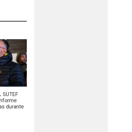
r.
SUTEF
informe
das durante