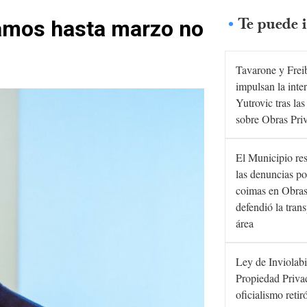
Te puede i
íamos hasta marzo no
Tavarone y Frei
impulsan la inte
Yutrovic tras la
sobre Obras Pri
El Municipio re
las denuncias po
coimas en Obras
defendió la tran
área
Ley de Inviolabi
Propiedad Privad
oficialismo retir