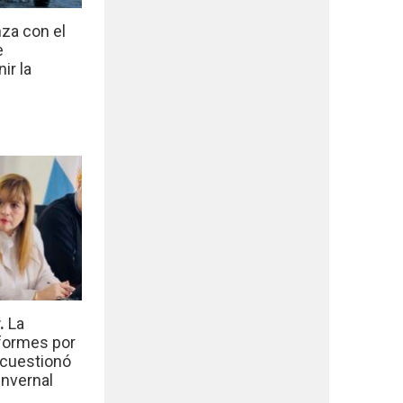
nza con el
e
ir la
r.
La
nformes por
 cuestionó
invernal