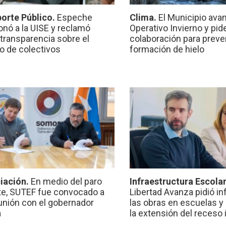
orte Público.
Espeche
Clima.
El Municipio ava
onó a la UISE y reclamó
Operativo Invierno y pid
transparencia sobre el
colaboración para preven
io de colectivos
formación de hielo
iación.
En medio del paro
Infraestructura Escola
e, SUTEF fue convocado a
Libertad Avanza pidió i
unión con el gobernador
las obras en escuelas y
a
la extensión del receso 