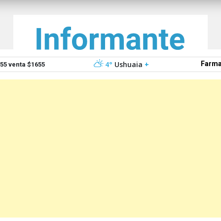
4°
Ushuaia
+
Farma
5 venta $1655