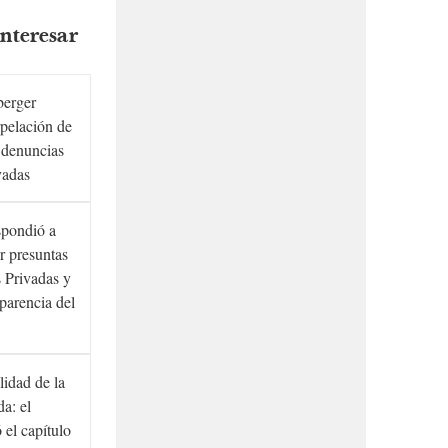
nteresar
berger
rpelación de
s denuncias
vadas
spondió a
r presuntas
 Privadas y
sparencia del
lidad de la
a: el
ó el capítulo