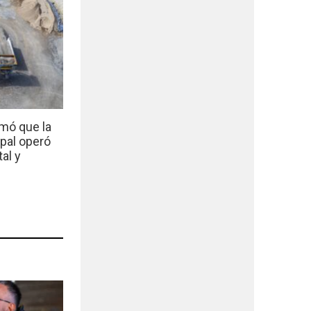
mó que la
ipal operó
al y