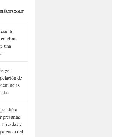
nteresar
presunto
 en obras
es una
ca"
berger
rpelación de
s denuncias
vadas
spondió a
r presuntas
 Privadas y
sparencia del