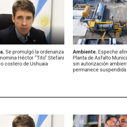
ca.
Se promulgó la ordenanza
Ambiente.
Espeche afir
nomina Héctor “Tito” Stefani
Planta de Asfalto Munic
eo costero de Ushuaia
sin autorización ambient
permanece suspendida