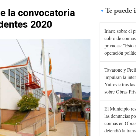
Te puede i
de la convocatoria
identes 2020
Iriarte sobre el 
cobro de coimas
privadas: "Esto 
operación políti
Tavarone y Frei
impulsan la inte
Yutrovic tras la
sobre Obras Pri
El Municipio re
las denuncias po
coimas en Obras
defendió la tran