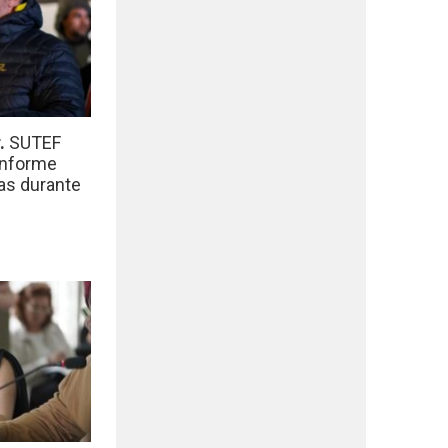
r.
SUTEF
informe
das durante