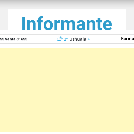
2°
Ushuaia
+
Farma
5 venta $1655