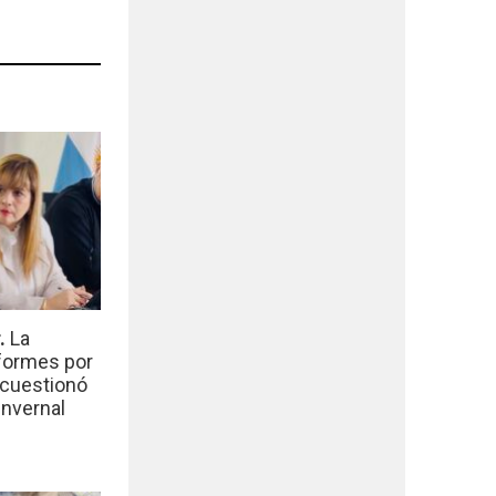
r.
La
nformes por
 cuestionó
invernal