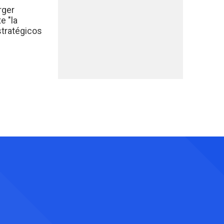
rger
e "la
stratégicos