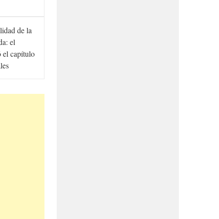
lidad de la
a: el
ó el capítulo
ales