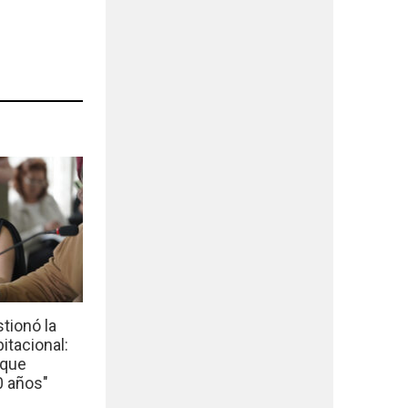
tionó la
bitacional:
 que
0 años"