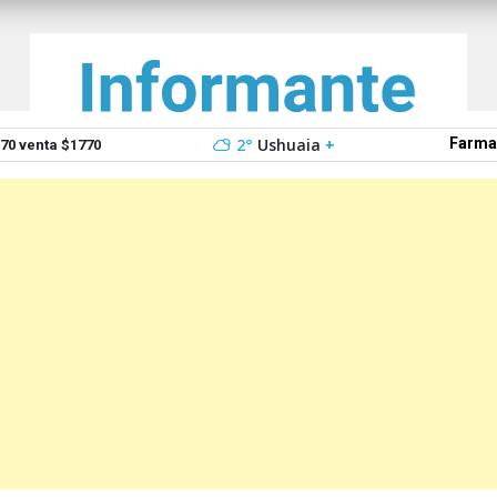
2°
Ushuaia
+
Farma
0 venta $1770