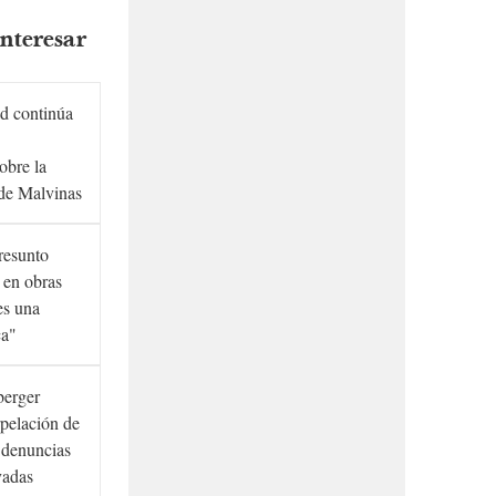
nteresar
d continúa
obre la
de Malvinas
presunto
 en obras
es una
ca"
berger
rpelación de
s denuncias
vadas