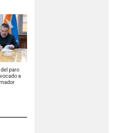
del paro
nvocado a
rnador