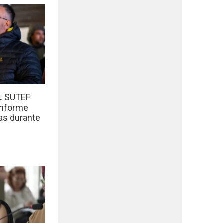
r.
SUTEF
informe
das durante