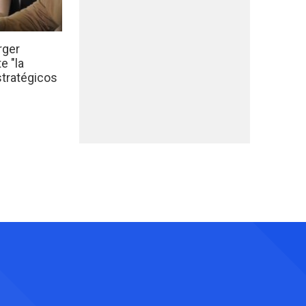
rger
e "la
stratégicos