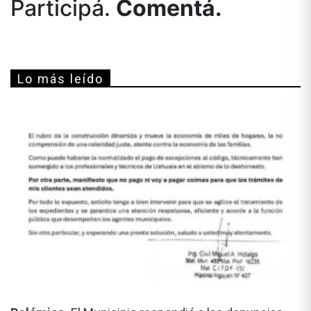
Participá.
Comentá.
Lo más leído