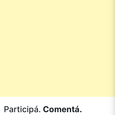
Participá.
Comentá.