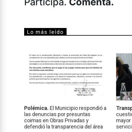
Participá.
Comentá.
Lo más leído
Polémica.
El Municipio respondió a
Transp
las denuncias por presuntas
cuesti
coimas en Obras Privadas y
mayor 
defendió la transparencia del área
servic