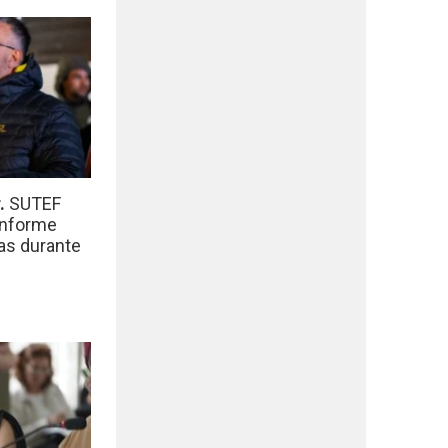
r.
SUTEF
informe
das durante