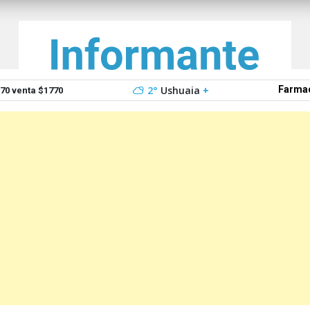
2°
Ushuaia
+
Farmac
0 venta $1770