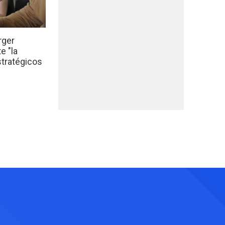
rger
e "la
stratégicos