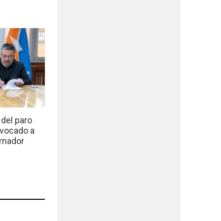
del paro
nvocado a
rnador