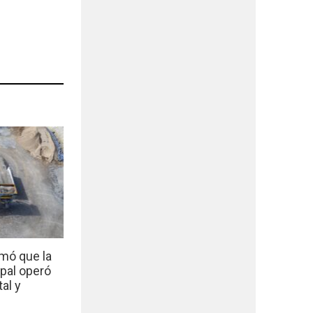
mó que la
ipal operó
al y