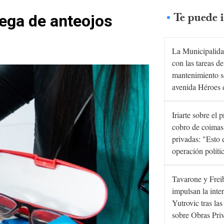
Te puede i
rega de anteojos
La Municipalida
con las tareas de
mantenimiento s
avenida Héroes 
Iriarte sobre el 
cobro de coimas
privadas: "Esto 
operación políti
Tavarone y Frei
impulsan la inte
Yutrovic tras la
sobre Obras Pri