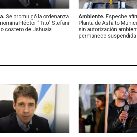
ca.
Se promulgó la ordenanza
Ambiente.
Espeche afir
nomina Héctor “Tito” Stefani
Planta de Asfalto Munic
eo costero de Ushuaia
sin autorización ambient
permanece suspendida