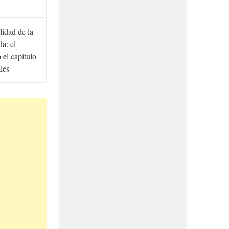
lidad de la
a: el
ó el capítulo
ales