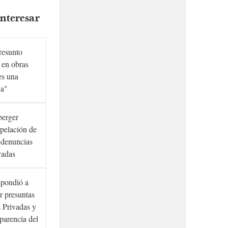
nteresar
presunto
 en obras
es una
ca"
berger
rpelación de
s denuncias
vadas
spondió a
r presuntas
 Privadas y
sparencia del