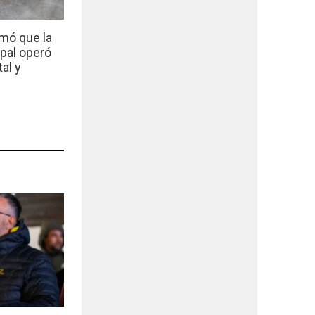
mó que la
ipal operó
al y