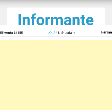
2°
Ushuaia
+
Farma
5 venta $1655