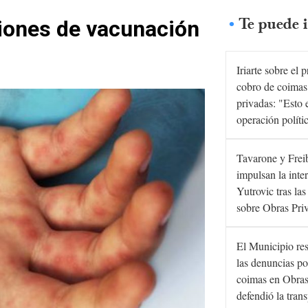
Te puede i
ones de vacunación
Iriarte sobre el 
cobro de coimas
privadas: "Esto 
operación políti
Tavarone y Frei
impulsan la inte
Yutrovic tras la
sobre Obras Pri
El Municipio re
las denuncias po
coimas en Obras
defendió la tran