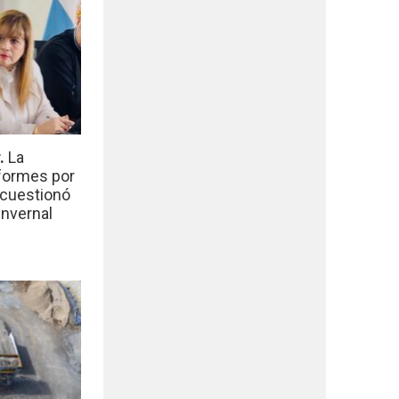
r.
La
nformes por
 cuestionó
invernal