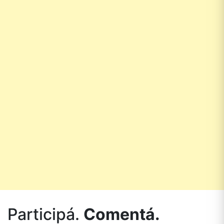
Participá.
Comentá.