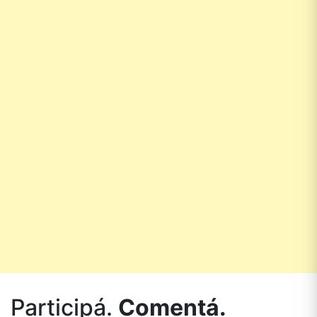
Participá.
Comentá.