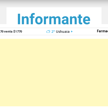
2°
Ushuaia
+
Farmac
0 venta $1770