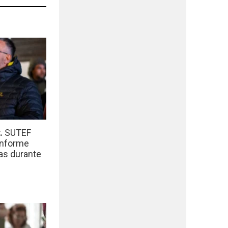
r.
SUTEF
informe
das durante