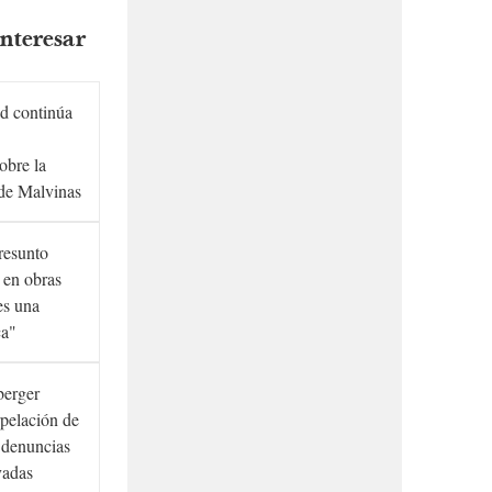
nteresar
d continúa
obre la
de Malvinas
presunto
 en obras
es una
ca"
berger
rpelación de
s denuncias
vadas