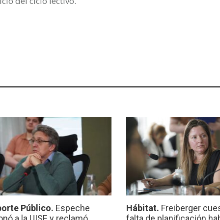
io del ciclo lectivo.
orte Público.
Espeche
Hábitat.
Freiberger cues
onó a la UISE y reclamó
falta de planificación ha