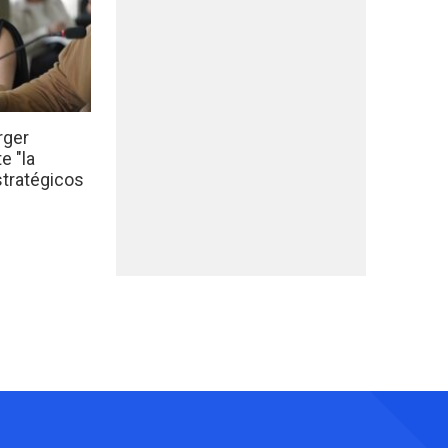
rger
e "la
stratégicos