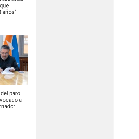
 que
0 años"
del paro
nvocado a
rnador