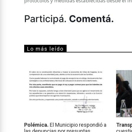
protocolos y medidas establecidas desde el inic
Participá.
Comentá.
Lo más leído
Polémica.
El Municipio respondió a
Transp
las denuncias por presuntas
cuesti