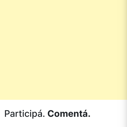
Participá.
Comentá.