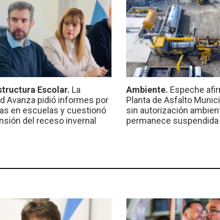
structura Escolar.
La
Ambiente.
Espeche afir
ad Avanza pidió informes por
Planta de Asfalto Munic
ras en escuelas y cuestionó
sin autorización ambient
ensión del receso invernal
permanece suspendida