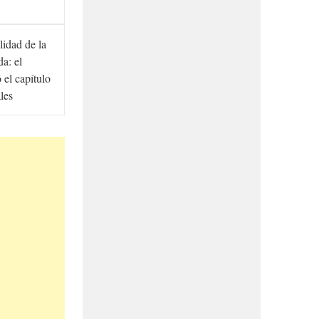
lidad de la
a: el
ó el capítulo
ales