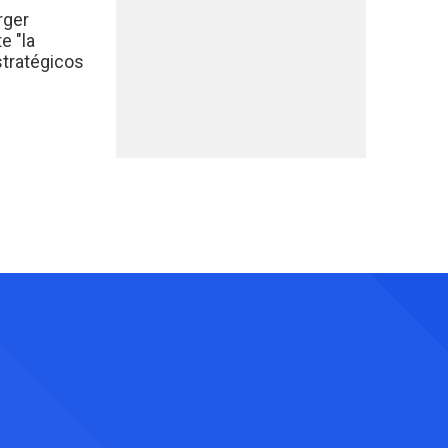
rger
e "la
stratégicos