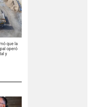
mó que la
ipal operó
al y