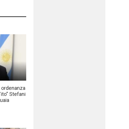
a ordenanza
to” Stefani
uaia