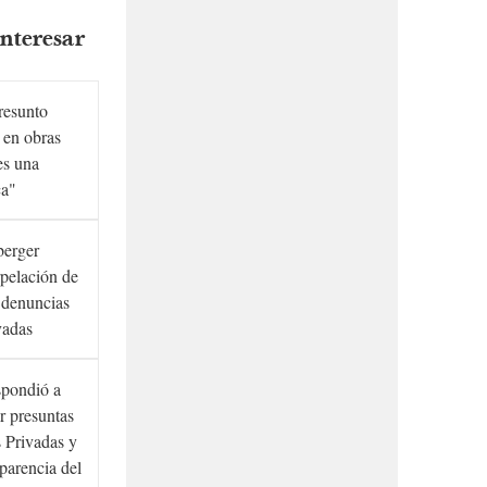
nteresar
presunto
 en obras
es una
ca"
berger
rpelación de
s denuncias
vadas
spondió a
r presuntas
 Privadas y
sparencia del