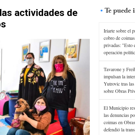
Te puede i
 las actividades de
os
Iriarte sobre el 
cobro de coimas
privadas: "Esto 
operación políti
Tavarone y Frei
impulsan la inte
Yutrovic tras la
sobre Obras Pri
El Municipio re
las denuncias po
coimas en Obras
defendió la tran