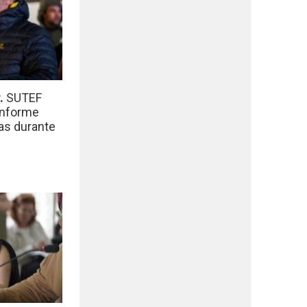
r.
SUTEF
informe
das durante