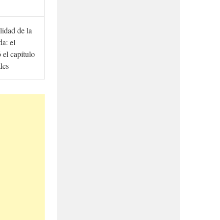
lidad de la
a: el
ó el capítulo
ales