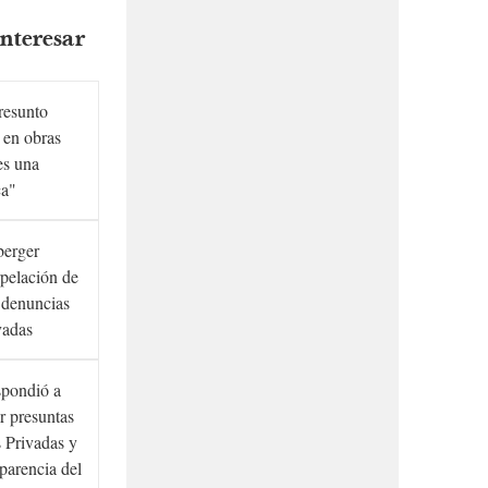
nteresar
presunto
 en obras
es una
ca"
berger
rpelación de
s denuncias
vadas
spondió a
r presuntas
 Privadas y
sparencia del