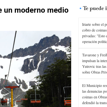
Te puede i
de un moderno medio
Iriarte sobre el 
cobro de coimas
privadas: "Esto 
operación políti
Tavarone y Frei
impulsan la inte
Yutrovic tras la
sobre Obras Pri
El Municipio re
las denuncias po
coimas en Obras
defendió la tran