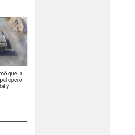
mó que la
ipal operó
al y