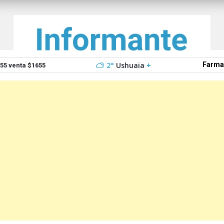
2°
Ushuaia
+
Farma
5 venta $1655