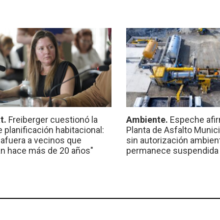
t.
Freiberger cuestionó la
Ambiente.
Espeche afir
e planificación habitacional:
Planta de Asfalto Munic
 afuera a vecinos que
sin autorización ambient
n hace más de 20 años"
permanece suspendida