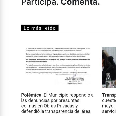
Participá.
Comentá.
Lo más leído
Polémica.
El Municipio respondió a
Transp
las denuncias por presuntas
cuesti
coimas en Obras Privadas y
mayor 
defendió la transparencia del área
servic