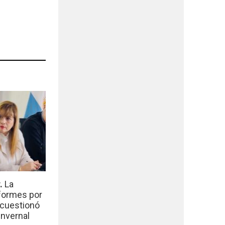
r.
La
nformes por
 cuestionó
invernal