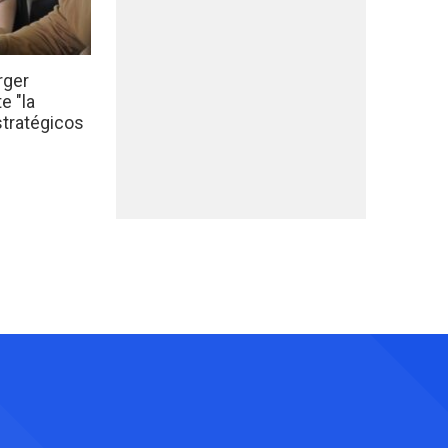
rger
e "la
stratégicos