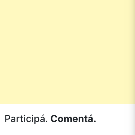
Participá.
Comentá.