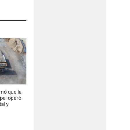
mó que la
ipal operó
al y