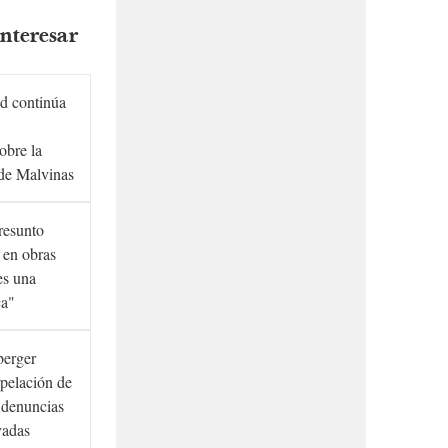
nteresar
d continúa
obre la
de Malvinas
presunto
 en obras
es una
ca"
berger
rpelación de
s denuncias
vadas