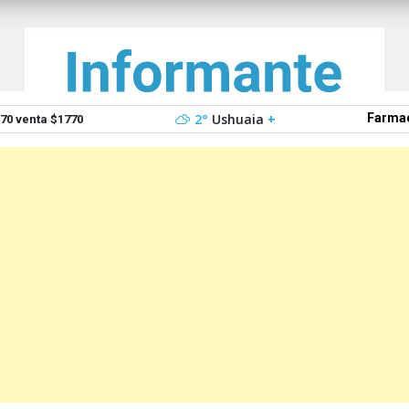
2°
Ushuaia
+
Farmac
0 venta $1770