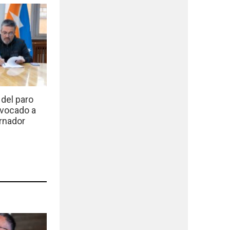
del paro
nvocado a
rnador