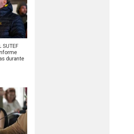
r.
SUTEF
informe
das durante