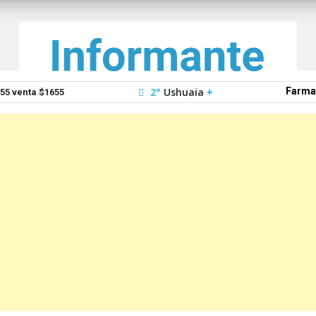
2°
Ushuaia
+
Farma
5 venta $1655