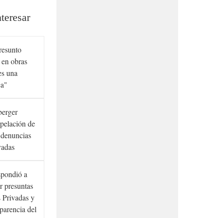
teresar
presunto
 en obras
es una
ca"
berger
rpelación de
s denuncias
vadas
spondió a
r presuntas
 Privadas y
sparencia del