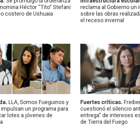
ca.
Se promulgó la ordenanza
Infraestructura escola
nomina Héctor “Tito” Stefani
reclama al Gobierno un 
eo costero de Ushuaia
sobre las obras realiza
el receso invernal
da.
LLA, Somos Fueguinos y
Fuertes críticas.
Freibe
 impulsan un programa para
cuestionó el silencio ant
car lotes a jóvenes de
entrega" de intereses e
a
de Tierra del Fuego