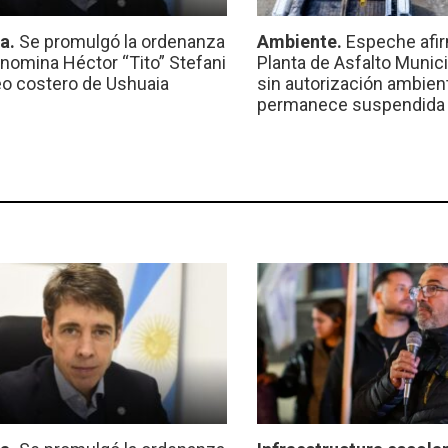
ca.
Se promulgó la ordenanza
Ambiente.
Espeche afir
nomina Héctor “Tito” Stefani
Planta de Asfalto Munic
eo costero de Ushuaia
sin autorización ambient
permanece suspendida