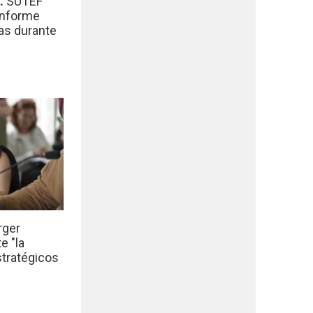
r.
SUTEF
informe
das durante
rger
e "la
stratégicos