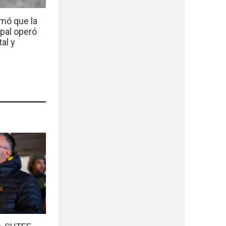
mó que la
ipal operó
al y