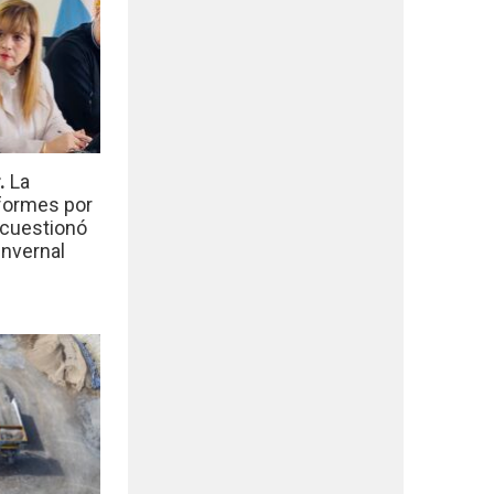
r.
La
nformes por
 cuestionó
invernal