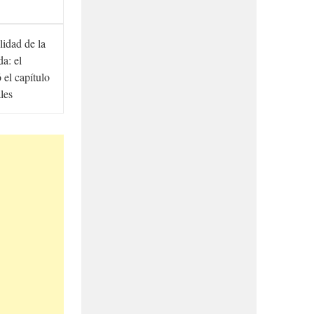
lidad de la
a: el
ó el capítulo
ales