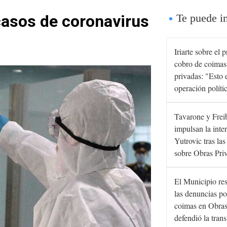
casos de coronavirus
Te puede in
Iriarte sobre el 
cobro de coimas
privadas: "Esto 
operación políti
Tavarone y Frei
impulsan la inte
Yutrovic tras la
sobre Obras Pri
El Municipio re
las denuncias po
coimas en Obras
defendió la tran