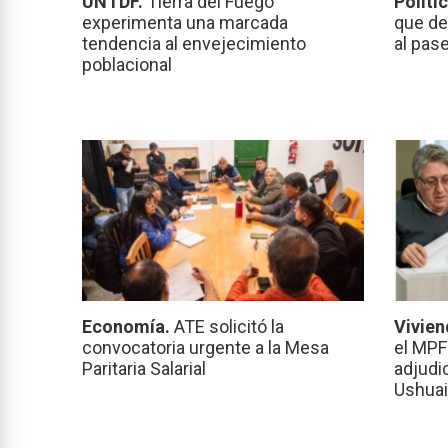
UNTDF.
Tierra del Fuego
Políti
experimenta una marcada
que de
tendencia al envejecimiento
al pas
poblacional
Economía.
ATE solicitó la
Vivien
convocatoria urgente a la Mesa
el MPF
Paritaria Salarial
adjudi
Ushuai