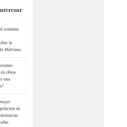
nteresar
d continúa
obre la
de Malvinas
presunto
 en obras
es una
ca"
berger
rpelación de
s denuncias
vadas