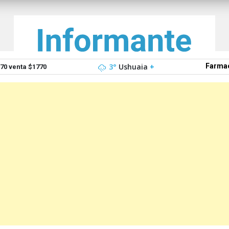
3°
Ushuaia
+
Farmac
0 venta $1770