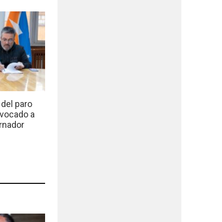
del paro
nvocado a
rnador