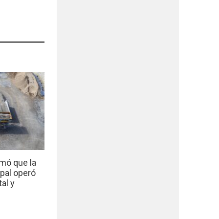
mó que la
ipal operó
al y