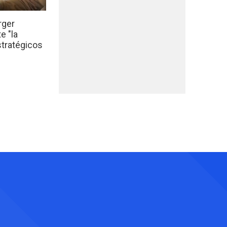
rger
e "la
stratégicos