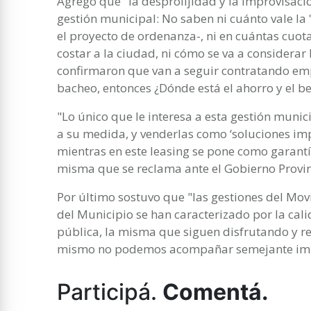
Agregó que "la desprolijidad y la improvisaci
gestión municipal: No saben ni cuánto vale la '
el proyecto de ordenanza-, ni en cuántas cuotas
costar a la ciudad, ni cómo se va a considerar 
confirmaron que van a seguir contratando e
bacheo, entonces ¿Dónde está el ahorro y el be
"Lo único que le interesa a esta gestión muni
a su medida, y venderlas como ‘soluciones imp
mientras en este leasing se pone como garantí
misma que se reclama ante el Gobierno Provin
Por último sostuvo que "las gestiones del Mov
del Municipio se han caracterizado por la cali
pública, la misma que siguen disfrutando y r
mismo no podemos acompañar semejante impr
Participá.
Comentá.