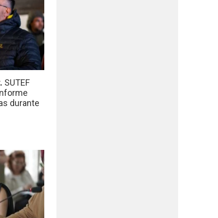
r.
SUTEF
informe
das durante