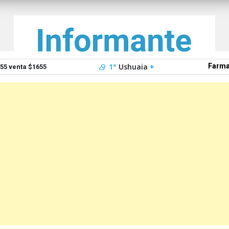
1°
Ushuaia
+
Farma
5 venta $1655