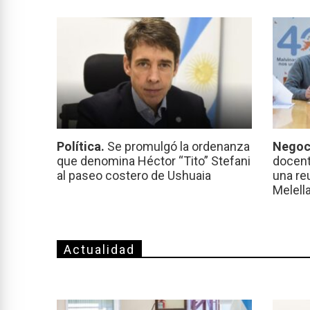
Política.
Se promulgó la ordenanza
Negoc
que denomina Héctor “Tito” Stefani
docent
al paseo costero de Ushuaia
una re
Melell
Actualidad