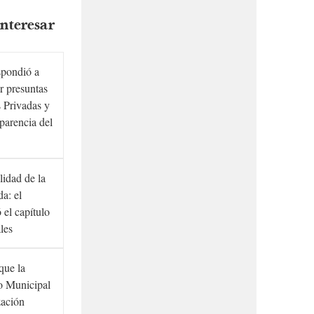
nteresar
spondió a
r presuntas
 Privadas y
sparencia del
lidad de la
a: el
ó el capítulo
ales
que la
to Municipal
zación