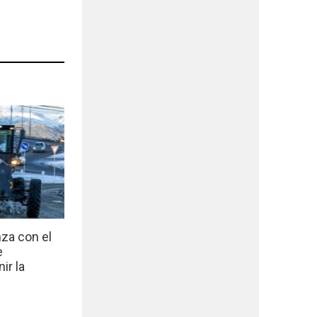
nza con el
e
ir la