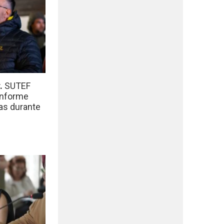
r.
SUTEF
informe
das durante