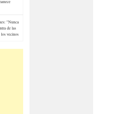
manece
hes: "Nunca
ntra de las
 los vecinos