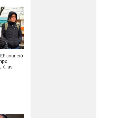
EF anunció
empo
ará las