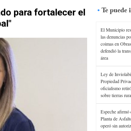
Te puede i
do para fortalecer el
al"
El Municipio re
las denuncias po
coimas en Obras
defendió la tran
área
Ley de Inviolabi
Propiedad Privad
oficialismo retir
sobre tierras rur
Espeche afirmó 
Planta de Asfal
operó sin autori