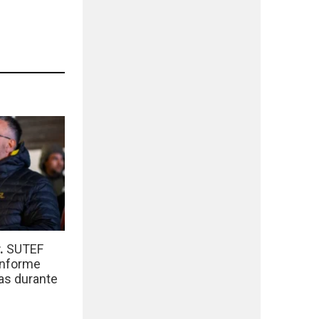
r.
SUTEF
informe
das durante