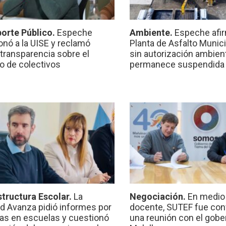
orte Público.
Espeche
Ambiente.
Espeche afir
onó a la UISE y reclamó
Planta de Asfalto Munic
transparencia sobre el
sin autorización ambient
io de colectivos
permanece suspendida
structura Escolar.
La
Negociación.
En medio 
ad Avanza pidió informes por
docente, SUTEF fue co
ras en escuelas y cuestionó
una reunión con el gobe