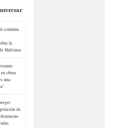
nteresar
d continúa
obre la
de Malvinas
presunto
 en obras
es una
ca"
berger
rpelación de
s denuncias
vadas