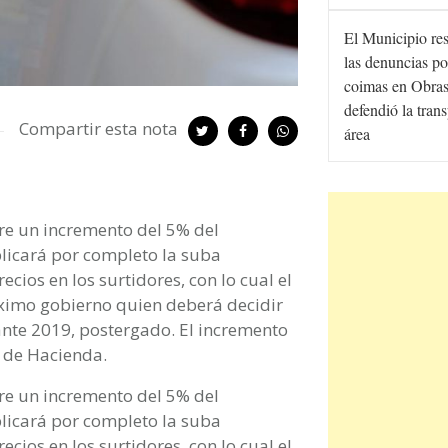
El Municipio re
las denuncias po
coimas en Obras
defendió la tran
Compartir esta nota
área
re un incremento del 5% del
plicará por completo la suba
cios en los surtidores, con lo cual el
óximo gobierno quien deberá decidir
nte 2019, postergado. El incremento
o de Hacienda.
re un incremento del 5% del
plicará por completo la suba
cios en los surtidores, con lo cual el