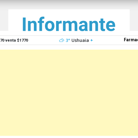
3°
Ushuaia
+
Farmac
0 venta $1770