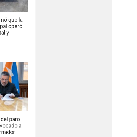
mó que la
ipal operó
al y
del paro
nvocado a
rnador