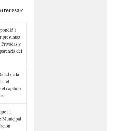
nteresar
spondió a
r presuntas
 Privadas y
sparencia del
lidad de la
a: el
ó el capítulo
ales
que la
to Municipal
zación