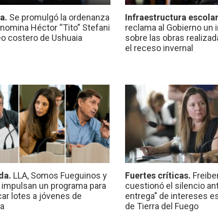
ca.
Se promulgó la ordenanza
Infraestructura escola
nomina Héctor “Tito” Stefani
reclama al Gobierno un 
eo costero de Ushuaia
sobre las obras realiza
el receso invernal
da.
LLA, Somos Fueguinos y
Fuertes críticas.
Freibe
 impulsan un programa para
cuestionó el silencio ant
car lotes a jóvenes de
entrega" de intereses e
a
de Tierra del Fuego