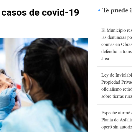
Te puede i
 casos de covid-19
El Municipio re
las denuncias po
coimas en Obras
defendió la tran
área
Ley de Inviolabi
Propiedad Privad
oficialismo retir
sobre tierras rur
Espeche afirmó 
Planta de Asfal
operó sin autori