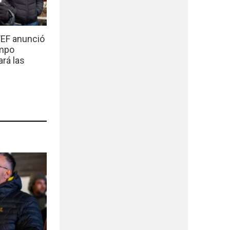
EF anunció
empo
ará las