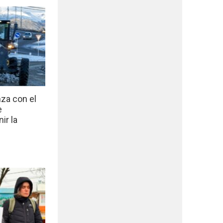
nza con el
e
ir la