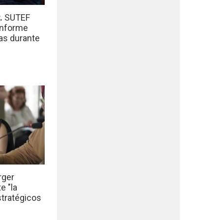
r.
SUTEF
informe
das durante
rger
e "la
stratégicos