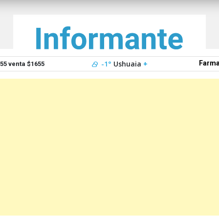
-1°
Ushuaia
+
Farma
5 venta $1655