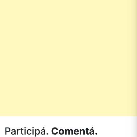
Participá.
Comentá.