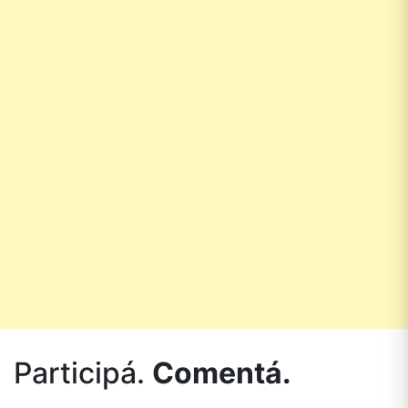
Participá.
Comentá.