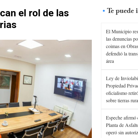
Te puede i
an el rol de las
rias
El Municipio re
las denuncias po
coimas en Obras
defendió la tran
área
Ley de Inviolabi
Propiedad Privad
oficialismo retir
sobre tierras rur
Espeche afirmó 
Planta de Asfal
operó sin autori