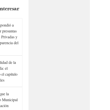
nteresar
spondió a
r presuntas
 Privadas y
sparencia del
lidad de la
a: el
ó el capítulo
ales
que la
to Municipal
zación