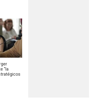
rger
e "la
stratégicos