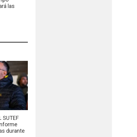
ará las
r.
SUTEF
informe
das durante