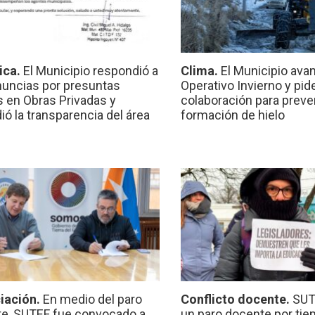
ica.
El Municipio respondió a
Clima.
El Municipio ava
nuncias por presuntas
Operativo Invierno y pid
 en Obras Privadas y
colaboración para preven
ió la transparencia del área
formación de hielo
iación.
En medio del paro
Conflicto docente.
SUT
e, SUTEF fue convocado a
un paro docente por ti