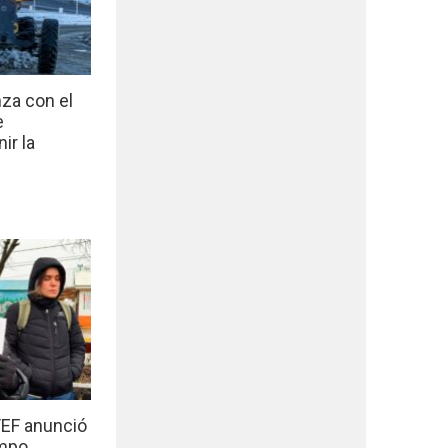
nza con el
e
ir la
EF anunció
empo