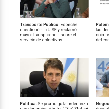
Transporte Público.
Espeche
Polém
cuestionó a la UISE y reclamó
las de
mayor transparencia sobre el
coimas
servicio de colectivos
defend
Política.
Se promulgó la ordenanza
Negoc
que denomina Héctor “Tito” Stefani
docent