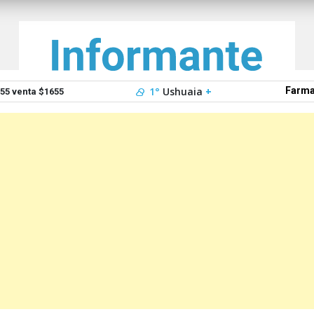
1°
Ushuaia
+
Farma
5 venta $1655