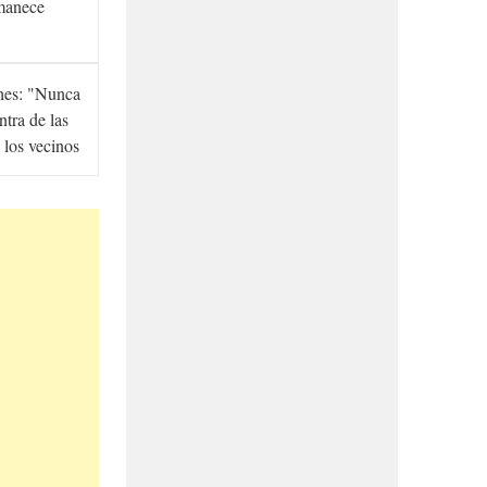
manece
hes: "Nunca
ntra de las
 los vecinos