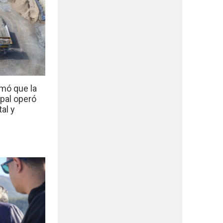
mó que la
ipal operó
al y