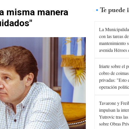
Te puede i
 la misma manera
uidados"
La Municipalida
con las tareas de
mantenimiento s
avenida Héroes 
Iriarte sobre el 
cobro de coimas
privadas: "Esto 
operación políti
Tavarone y Frei
impulsan la inte
Yutrovic tras la
sobre Obras Pri