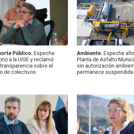
orte Público.
Espeche
Ambiente.
Espeche afir
onó a la UISE y reclamó
Planta de Asfalto Munic
transparencia sobre el
sin autorización ambient
io de colectivos
permanece suspendida