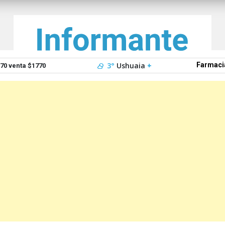
3°
Ushuaia
+
Farmaci
0 venta $1770