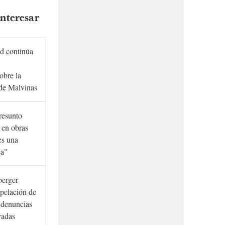
nteresar
d continúa
obre la
de Malvinas
presunto
 en obras
es una
ca"
berger
rpelación de
s denuncias
vadas