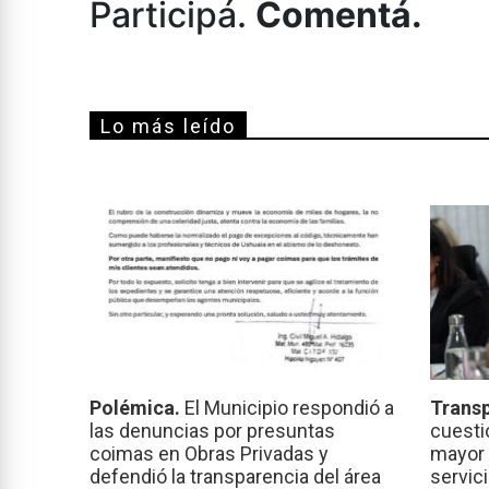
Participá.
Comentá.
Lo más leído
Polémica.
El Municipio respondió a
Transp
las denuncias por presuntas
cuesti
coimas en Obras Privadas y
mayor 
defendió la transparencia del área
servic