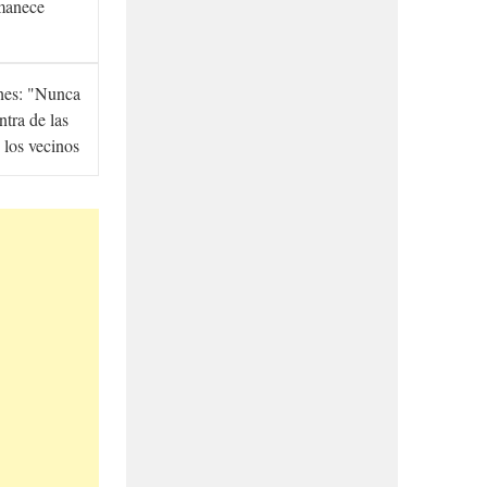
manece
hes: "Nunca
ntra de las
 los vecinos