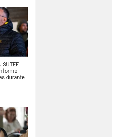
r.
SUTEF
informe
das durante