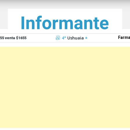
4°
Ushuaia
+
Farma
5 venta $1655