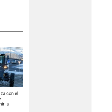
nza con el
e
ir la