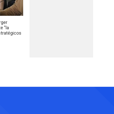
rger
e "la
stratégicos