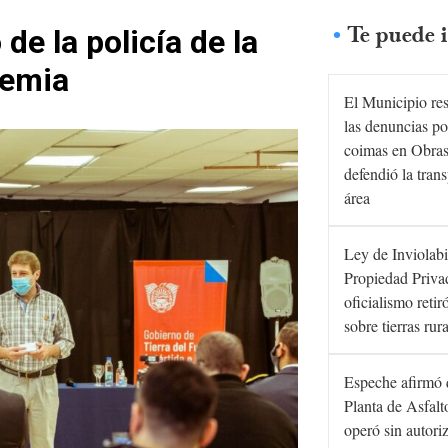
Te puede i
 de la policía de la
demia
El Municipio re
las denuncias po
coimas en Obras
defendió la tran
área
Ley de Inviolabi
Propiedad Privad
oficialismo retir
sobre tierras rur
Espeche afirmó 
Planta de Asfal
operó sin autori