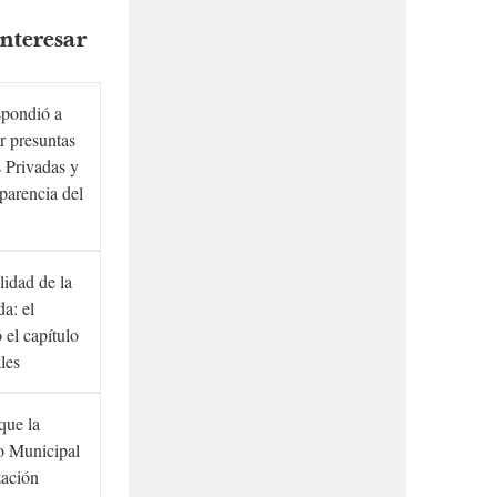
nteresar
spondió a
r presuntas
 Privadas y
sparencia del
lidad de la
a: el
ó el capítulo
ales
que la
to Municipal
zación