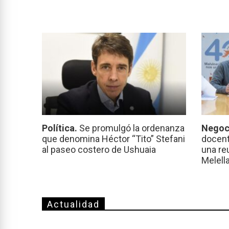
Política.
Se promulgó la ordenanza
Negoc
que denomina Héctor “Tito” Stefani
docent
al paseo costero de Ushuaia
una re
Melell
Actualidad