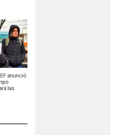
EF anunció
empo
ará las