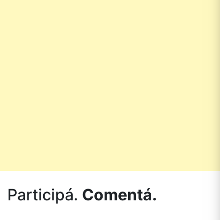
Participá.
Comentá.