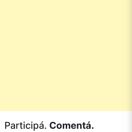
Participá.
Comentá.