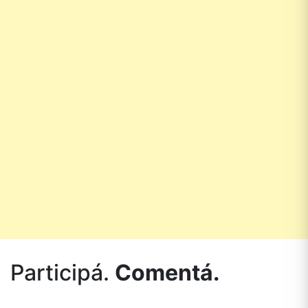
Participá.
Comentá.