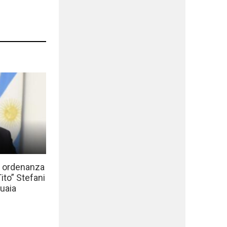
a ordenanza
to” Stefani
uaia