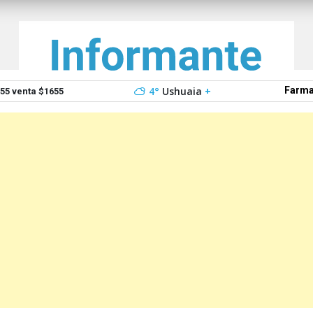
4°
Ushuaia
+
Farma
5 venta $1655