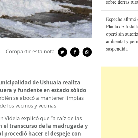
sobre tierras rur
Espeche afirmó 
Planta de Asfal
operó sin autori
ambiental y per
suspendida
Compartir esta nota
unicipalidad de Ushuaia realiza
muera y fundente en estado sólido
mbién se abocó a mantener limpias
de los vecinos y vecinas.
n Videla explicó que “a raíz de las
n el transcurso de la madrugada y
l procedió hacer el despeje con