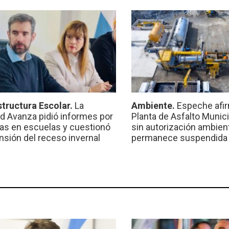
structura Escolar.
La
Ambiente.
Espeche afir
ad Avanza pidió informes por
Planta de Asfalto Munic
ras en escuelas y cuestionó
sin autorización ambient
ensión del receso invernal
permanece suspendida