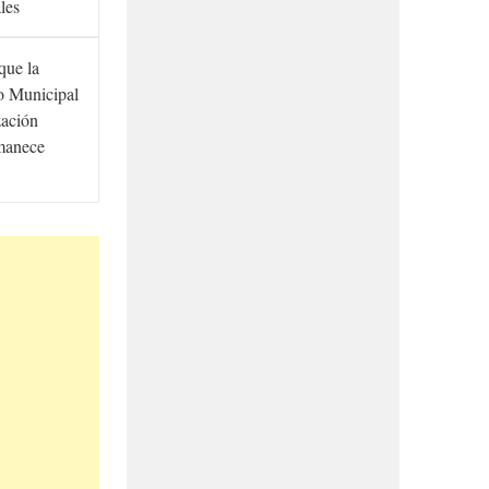
ales
que la
to Municipal
zación
manece