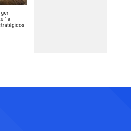
rger
e "la
stratégicos