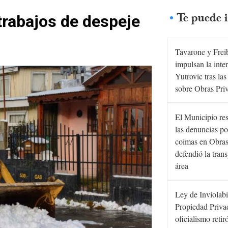
Te puede i
trabajos de despeje
s
Tavarone y Frei
impulsan la inte
Yutrovic tras la
sobre Obras Pri
El Municipio re
las denuncias po
coimas en Obras
defendió la tran
área
Ley de Inviolabi
Propiedad Privad
oficialismo retir