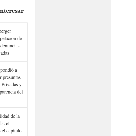
nteresar
berger
rpelación de
s denuncias
vadas
spondió a
r presuntas
 Privadas y
sparencia del
lidad de la
a: el
ó el capítulo