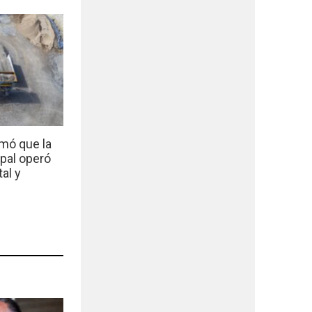
mó que la
ipal operó
al y