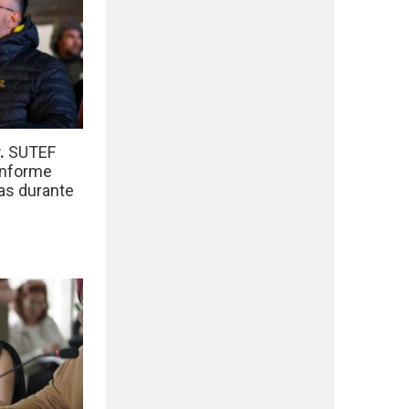
r.
SUTEF
informe
das durante