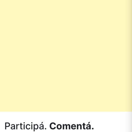
Participá.
Comentá.